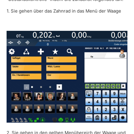
Wie führe ich eine Inventur durch mit meiner
Retailwaage?
1. Sie gehen über das Zahnrad in das Menü der Waage
Weitere anzeigen
2. Sie gehen in den gelben Menübereich der Waage und