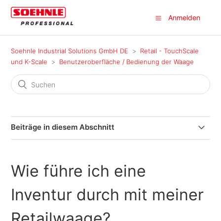
Anmelden
Soehnle Industrial Solutions GmbH DE
Retail - TouchScale
und K-Scale
Benutzeroberfläche / Bedienung der Waage
Beiträge in diesem Abschnitt
Wie funktioniert der Tara Scan bzw. die Erstellung
eines Etiketts für den Tara Scan?
Wie führe ich eine
Mehrwertsteuersenkung ab Juli 2020 - Wie setze ich
Inventur durch mit meiner
das um?
Retailwaage?