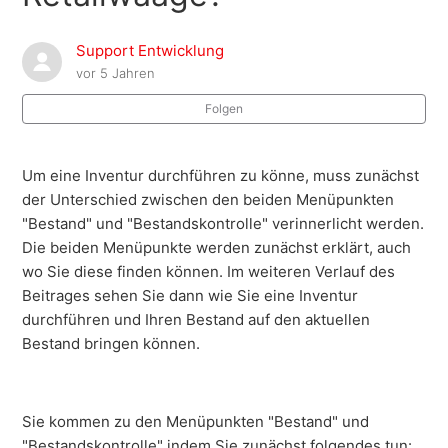
Gibt es die Möglichkeit per .csv einen Artikelimport
vorzunehmen?
Support Entwicklung
vor 5 Jahren
Bildschirmtastatur unter Ubuntu aktivieren
Folgen
Kapazitive Touch kalibrieren 15" mithilfe Terminal
Um eine Inventur durchführen zu könne, muss zunächst
K-Scale & TouchScale: Mauszeiger mithilfe des Skripts
der Unterschied zwischen den beiden Menüpunkten
sichtbar machen
"Bestand" und "Bestandskontrolle" verinnerlicht werden.
Die beiden Menüpunkte werden zunächst erklärt, auch
K-Scale & TouchScale: Mauszeiger in TeamViewer
wo Sie diese finden können. Im weiteren Verlauf des
sichtbar machen
Beitrages sehen Sie dann wie Sie eine Inventur
durchführen und Ihren Bestand auf den aktuellen
Wie kann man die Schweizer Rundung an-/ abstellen?
Bestand bringen können.
Wie gelange ich auf den Desktop? | Wie
schließe/beende ich die Waagensoftware?
Sie kommen zu den Menüpunkten "Bestand" und
"Bestandskontrolle" indem Sie zunächst folgendes tun: